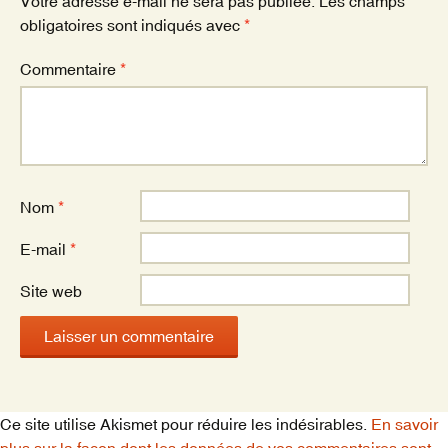
k
Votre adresse e-mail ne sera pas publiée.
Les champs
obligatoires sont indiqués avec
*
Commentaire
*
Nom
*
E-mail
*
Site web
Ce site utilise Akismet pour réduire les indésirables.
En savoir