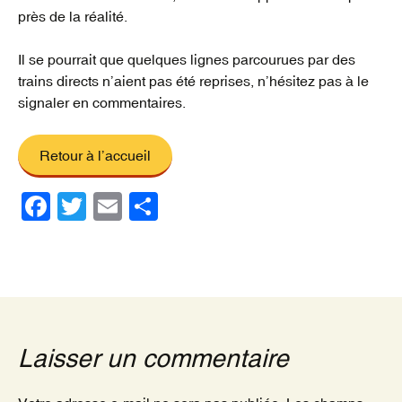
près de la réalité.
Il se pourrait que quelques lignes parcourues par des
trains directs n’aient pas été reprises, n’hésitez pas à le
signaler en commentaires.
Retour à l’accueil
F
T
E
P
a
wi
m
ar
c
tt
ail
ta
e
er
g
b
er
o
Laisser un commentaire
o