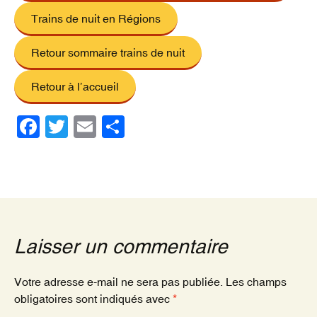
Trains de nuit en Régions
Retour sommaire trains de nuit
Retour à l’accueil
F
T
E
P
a
wi
m
ar
c
tt
ail
ta
e
er
g
b
er
o
Laisser un commentaire
o
k
Votre adresse e-mail ne sera pas publiée.
Les champs
obligatoires sont indiqués avec
*