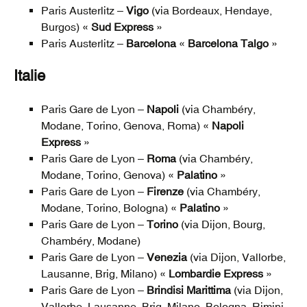
Paris Austerlitz –
Vigo
(via Bordeaux, Hendaye,
Burgos) «
Sud Express
»
Paris Austerlitz –
Barcelona
«
Barcelona Talgo
»
Italie
Paris Gare de Lyon –
Napoli
(via Chambéry,
Modane, Torino, Genova, Roma) «
Napoli
Express
»
Paris Gare de Lyon –
Roma
(via Chambéry,
Modane, Torino, Genova) «
Palatino
»
Paris Gare de Lyon –
Firenze
(via Chambéry,
Modane, Torino, Bologna) «
Palatino
»
Paris Gare de Lyon –
Torino
(via Dijon, Bourg,
Chambéry, Modane)
Paris Gare de Lyon –
Venezia
(via Dijon, Vallorbe,
Lausanne, Brig, Milano) «
Lombardie Express
»
Paris Gare de Lyon –
Brindisi Marittima
(via Dijon,
Vallorbe, Lausanne, Brig, Milano, Bologna, Rimini,