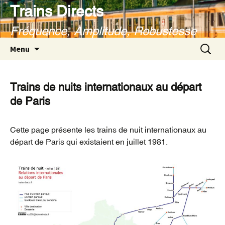
Aller
Trains Directs
au
Fréquence, Amplitude, Robustesse
contenu
Recherc
Menu
Trains de nuits internationaux au départ
de Paris
Cette page présente les trains de nuit internationaux au
départ de Paris qui existaient en juillet 1981.