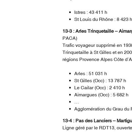
Istres : 43 411 h
St Louis du Rhône : 8 423 
13-3 : Arles Trinquetaille – Aim
PACA)
Trafic voyageur supprimé en 193
Trinquetaille à St Gilles et en 20
régions Provence Alpes Côte d’Az
Arles : 51 031 h
St Gilles (Occ) : 13 787 h
Le Cailar (Occ) : 2 410 h
Aimargues (Occ) : 5 682 h
…
Agglomération du Grau du R
13-4 : Pas des Lanciers – Martig
Ligne géré par le RDT13, ouverte