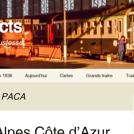
cts
ustesse
s 1938
Aujourd’hui
Cartes
Grands trains
Trai
Trai
Par
 : PACA
Trai
tra
Trai
lpes Côte d’Azur
inte
de P