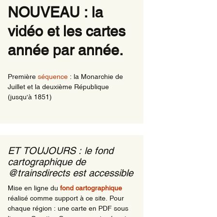
NOUVEAU : la
ns de nuits
vidéo et les cartes
rnationaux ayant une
le en Région comme
ine
année par année.
ns de nuit en
ions en 1981
Première
séquence
: la Monarchie de
Juillet et la deuxième République
(jusqu'à 1851)
ET TOUJOURS : le fond
cartographique de
@trainsdirects est accessible
Mise en ligne du
fond cartographique
réalisé comme support à ce site. Pour
chaque région : une carte en PDF sous