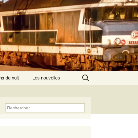
Rechercher :
ns de nuit
Les nouvelles
ns de nuit ayant
is comme origine
Rechercher :
ns de nuit
nsversaux
ns de nuits
rnationaux au départ
aris