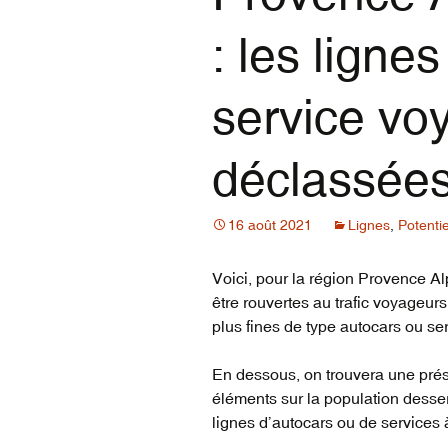
vidéos du réseau
voyageur (1835-2022)
: les ligne
service vo
déclassée
16 août 2021
Lignes
,
Potentie
Voici, pour la région Provence A
être rouvertes au trafic voyageurs
plus fines de type autocars ou ser
En dessous, on trouvera une pré
éléments sur la population desse
lignes d’autocars ou de services