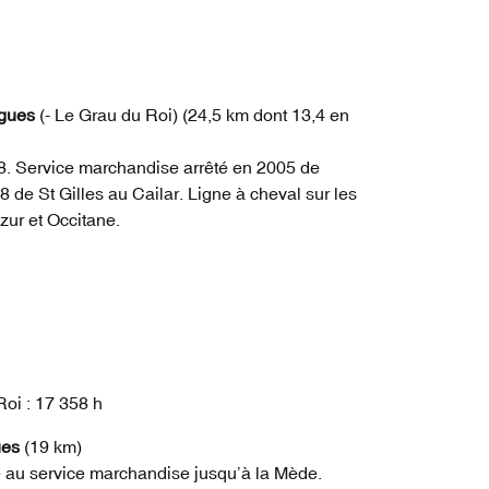
h
argues
(- Le Grau du Roi) (24,5 km dont 13,4 en
8. Service marchandise arrêté en 2005 de
08 de St Gilles au Cailar. Ligne à cheval sur les
ur et Occitane.
oi : 17 358 h
ues
(19 km)
 au service marchandise jusqu’à la Mède.