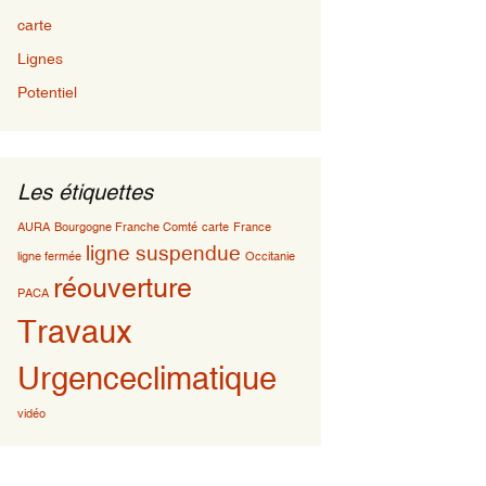
carte
Lignes
Potentiel
Les étiquettes
AURA
Bourgogne Franche Comté
carte
France
ligne suspendue
ligne fermée
Occitanie
réouverture
PACA
Travaux
Urgenceclimatique
vidéo