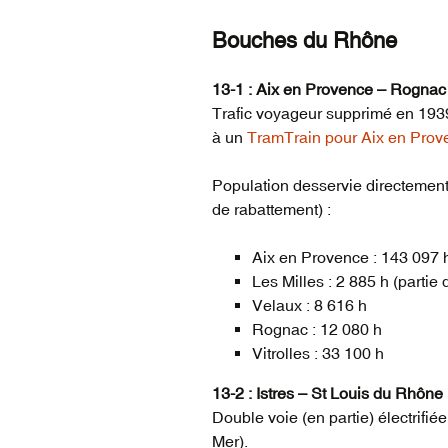
Bouches du Rhône
13-1 : Aix en Provence – Rognac
Trafic voyageur supprimé en 1939
à un
TramTrain pour Aix en Prov
Population desservie directement 
de rabattement) :
Aix en Provence : 143 097 
Les Milles : 2 885 h (partie
Velaux : 8 616 h
Rognac : 12 080 h
Vitrolles : 33 100 h
13-2 : Istres – St Louis du Rhône
Double voie (en partie) électrifié
Mer).