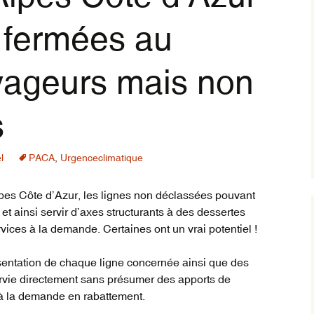
s fermées au
Trai
inte
vil
orig
yageurs mais non
Trai
Rég
s
l
PACA
,
Urgenceclimatique
lpes Côte d’Azur, les lignes non déclassées pouvant
 et ainsi servir d’axes structurants à des dessertes
vices à la demande. Certaines ont un vrai potentiel !
sentation de chaque ligne concernée ainsi que des
rvie directement sans présumer des apports de
 à la demande en rabattement.