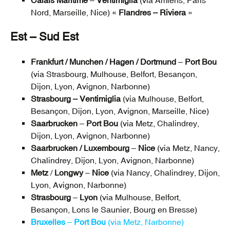
Calais Maritime
–
Ventimiglia
(via Amiens, Paris
Nord, Marseille, Nice) «
Flandres – Riviera
»
Est – Sud Est
Frankfurt / Munchen / Hagen / Dortmund
–
Port Bou
(via Strasbourg, Mulhouse, Belfort, Besançon,
Dijon, Lyon, Avignon, Narbonne)
Strasbourg
–
Ventimiglia
(via Mulhouse, Belfort,
Besançon, Dijon, Lyon, Avignon, Marseille, Nice)
Saarbrucken
–
Port Bou
(via Metz, Chalindrey,
Dijon, Lyon, Avignon, Narbonne)
Saarbrucken / Luxembourg
–
Nice
(via Metz, Nancy,
Chalindrey, Dijon, Lyon, Avignon, Narbonne)
Metz
/
Longwy
–
Nice
(via Nancy, Chalindrey, Dijon,
Lyon, Avignon, Narbonne)
Strasbourg
–
Lyon
(via Mulhouse, Belfort,
Besançon, Lons le Saunier, Bourg en Bresse)
Bruxelles
–
Port Bou
(via Metz, Narbonne)