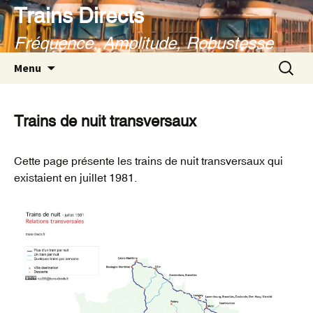
Aller
Trains Directs
au
Fréquence, Amplitude, Robustesse
contenu
Recherc
Menu
Trains de nuit transversaux
Cette page présente les trains de nuit transversaux qui
existaient en juillet 1981.