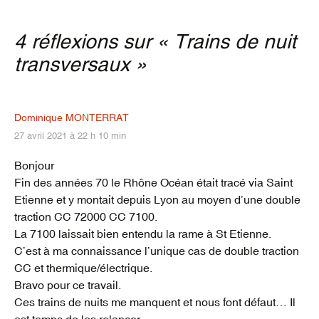
e
er
g
b
er
4 réflexions sur «
Trains de nuit
o
transversaux
»
o
k
Dominique MONTERRAT
27 avril 2021 à 22 h 10 min
Bonjour
Fin des années 70 le Rhône Océan était tracé via Saint
Etienne et y montait depuis Lyon au moyen d’une double
traction CC 72000 CC 7100.
La 7100 laissait bien entendu la rame à St Etienne.
C’est à ma connaissance l’unique cas de double traction
CC et thermique/électrique.
Bravo pour ce travail.
Ces trains de nuits me manquent et nous font défaut… Il