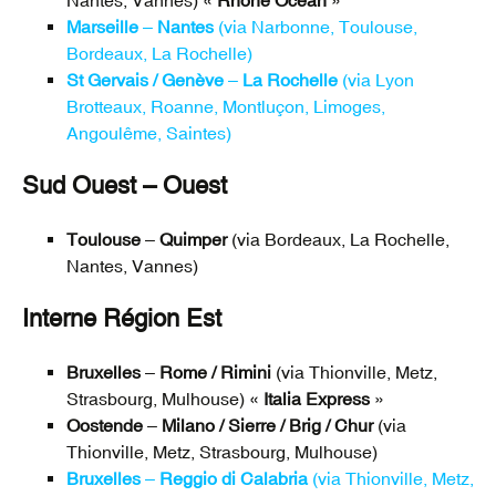
Nantes, Vannes) «
Rhône Océan
»
Marseille
–
Nantes
(via Narbonne, Toulouse,
Bordeaux, La Rochelle)
St Gervais / Genève
–
La Rochelle
(via Lyon
Brotteaux, Roanne, Montluçon, Limoges,
Angoulême, Saintes)
Sud Ouest – Ouest
Toulouse
–
Quimper
(via Bordeaux, La Rochelle,
Nantes, Vannes)
Interne Région Est
Bruxelles
–
Rome / Rimini
(via Thionville, Metz,
Strasbourg, Mulhouse) «
Italia Express
»
Oostende
–
Milano / Sierre / Brig / Chur
(via
Thionville, Metz, Strasbourg, Mulhouse)
Bruxelles
–
Reggio di Calabria
(via Thionville, Metz,