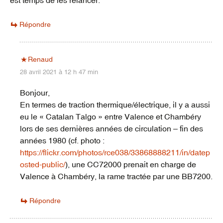
est temps de les relancer.
Répondre
Renaud
28 avril 2021 à 12 h 47 min
Bonjour,
En termes de traction thermique/électrique, il y a aussi
eu le « Catalan Talgo » entre Valence et Chambéry
lors de ses dernières années de circulation – fin des
années 1980 (cf. photo :
https://flickr.com/photos/rce038/33868888211/in/datep
osted-public/
), une CC72000 prenait en charge de
Valence à Chambéry, la rame tractée par une BB7200.
Répondre