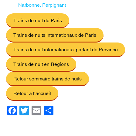
Narbonne, Perpignan)
Trains de nuit de Paris
Trains de nuits internationaux de Paris
Trains de nuit internationaux partant de Province
Trains de nuit en Régions
Retour sommaire trains de nuits
Retour à l’accueil
F
T
E
P
a
wi
m
ar
c
tt
ail
ta