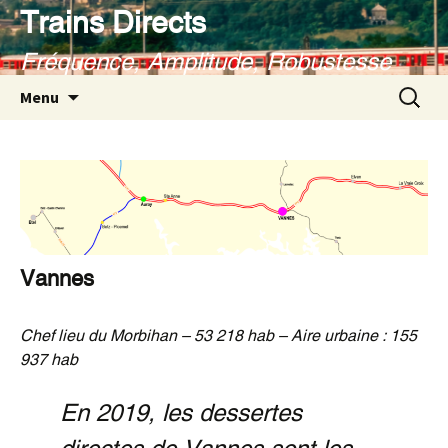
Aller
Trains Directs
au
Fréquence, Amplitude, Robustesse
contenu
Recherc
Menu
Vannes
Chef lieu du Morbihan – 53 218 hab
– Aire urbaine : 155
937 hab
En 2019, les dessertes