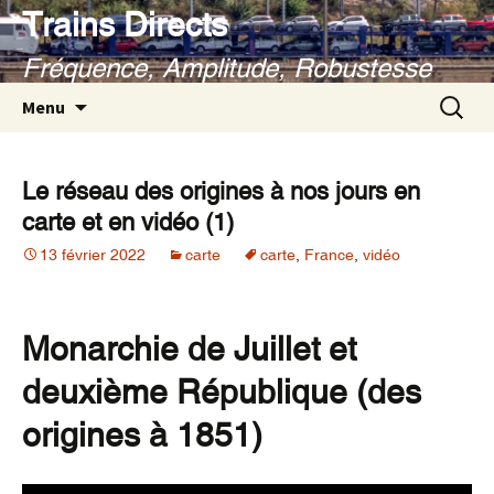
Aller
Trains Directs
au
Fréquence, Amplitude, Robustesse
contenu
Recherc
Menu
Le réseau des origines à nos jours en
carte et en vidéo (1)
13 février 2022
carte
carte
,
France
,
vidéo
Monarchie de Juillet et
deuxième République (des
origines à 1851)