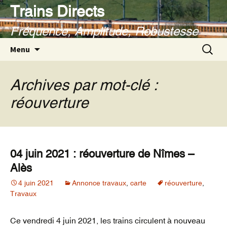
Aller
Trains Directs
au
Fréquence, Amplitude, Robustesse
contenu
Recherc
Menu
Archives par mot-clé :
réouverture
04 juin 2021 : réouverture de Nîmes –
Alès
4 juin 2021
Annonce travaux
,
carte
réouverture
,
Travaux
Ce vendredi 4 juin 2021, les trains circulent à nouveau