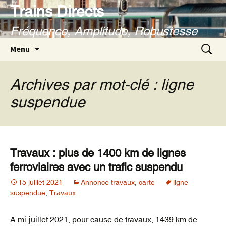
Aller
Trains Directs
au
Fréquence, Amplitude, Robustesse
contenu
Recherc
Menu
Archives par mot-clé : ligne
suspendue
Travaux : plus de 1400 km de lignes
ferroviaires avec un trafic suspendu
15 juillet 2021
Annonce travaux
,
carte
ligne
suspendue
,
Travaux
A mi-juillet 2021, pour cause de travaux, 1439 km de