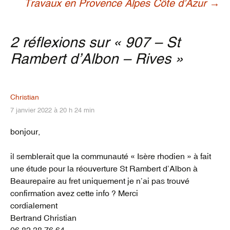
Navigation
Travaux en Provence Alpes Côte d’Azur
→
des
2 réflexions sur «
907 – St
Rambert d’Albon – Rives
»
articles
Christian
7 janvier 2022 à 20 h 24 min
bonjour,
il semblerait que la communauté « Isère rhodien » à fait
une étude pour la réouverture St Rambert d’Albon à
Beaurepaire au fret uniquement je n’ai pas trouvé
confirmation avez cette info ? Merci
cordialement
Bertrand Christian
06 82 38 76 64