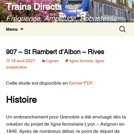
Aller
Trains Directs
au
Fréquence, Amplitude, Robustesse
contenu
Recherc
Menu
907 – St Rambert d’Albon – Rives
18 avril 2021
Lignes
ligne fermée
,
ligne
suspendue
Cette étude est disponible en
format PDF
.
Histoire
Un embranchement pour Grenoble a été envisagé dès la
création du projet de ligne ferroviaire Lyon – Avignon en
1846. Après de nombreux débat, le point de départ de