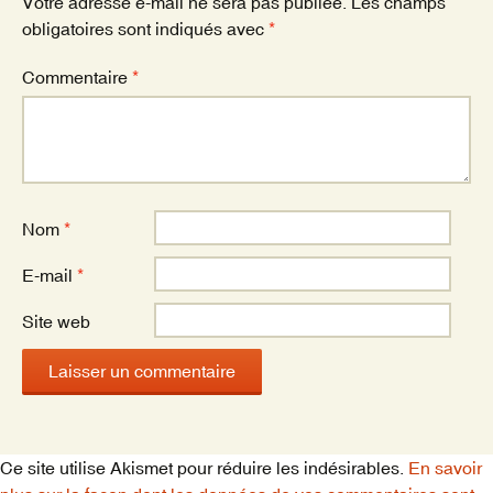
k
Votre adresse e-mail ne sera pas publiée.
Les champs
obligatoires sont indiqués avec
*
Commentaire
*
Nom
*
E-mail
*
Site web
Ce site utilise Akismet pour réduire les indésirables.
En savoir