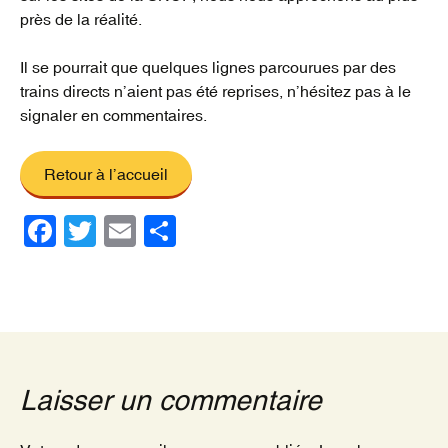
près de la réalité.
Il se pourrait que quelques lignes parcourues par des
trains directs n’aient pas été reprises, n’hésitez pas à le
signaler en commentaires.
Retour à l’accueil
F
T
E
P
a
wi
m
ar
c
tt
ail
ta
e
er
g
b
er
o
Laisser un commentaire
o