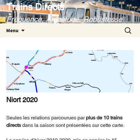
Aller
Trains Directs
au
Fréquence, Amplitude, Robustesse
contenu
Recherc
Menu
Niort 2020
Seules les relations parcourues par
plus de 10 trains
directs
dans la saison sont présentées sur cette carte.
Le service d’hiver 2019-2020, mis en service le 15