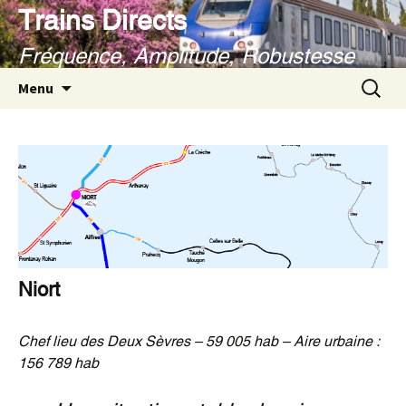
Aller
Trains Directs
au
Fréquence, Amplitude, Robustesse
contenu
Recherc
Menu
Niort
Chef lieu des Deux Sèvres – 59 005 hab
– Aire urbaine :
156 789 hab