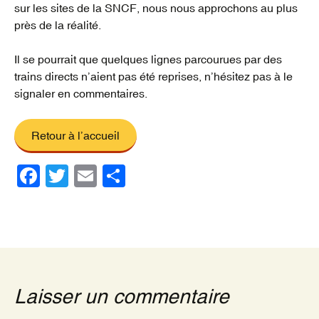
sur les sites de la SNCF, nous nous approchons au plus
près de la réalité.
Il se pourrait que quelques lignes parcourues par des
trains directs n’aient pas été reprises, n’hésitez pas à le
signaler en commentaires.
Retour à l’accueil
F
T
E
P
a
wi
m
ar
c
tt
ail
ta
e
er
g
b
er
o
Laisser un commentaire
o