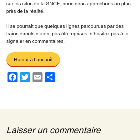
sur les sites de la SNCF, nous nous approchons au plus
près de la réalité.
Il se pourrait que quelques lignes parcourues par des
trains directs n’aient pas été reprises, n’hésitez pas à le
signaler en commentaires.
Retour à l’accueil
F
T
E
P
a
wi
m
ar
c
tt
ail
ta
e
er
g
b
er
o
Laisser un commentaire
o