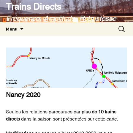
Aller
Trains Directs
au
Fréquence, Amplitude, Robustesse
contenu
Recherc
Menu
Nancy 2020
Seules les relations parcourues par
plus de 10 trains
directs
dans la saison sont présentées sur cette carte.
Modifications au service d’hiver 2019-2020, mis en