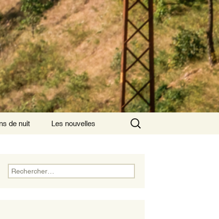
Rechercher :
ns de nuit
Les nouvelles
ns de nuit ayant
is comme origine
Rechercher :
ns de nuit
nsversaux
ns de nuits
rnationaux au départ
aris