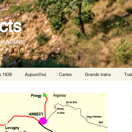
cts
ustesse
s 1938
Aujourd’hui
Cartes
Grands trains
Trai
Trai
Par
Trai
tra
Trai
inte
de P