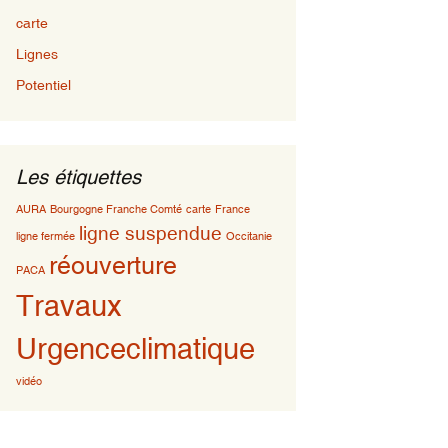
carte
Lignes
Potentiel
Les étiquettes
AURA
Bourgogne Franche Comté
carte
France
ligne suspendue
ligne fermée
Occitanie
réouverture
PACA
Travaux
Urgenceclimatique
vidéo