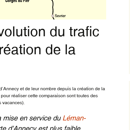
Trai
inte
vil
olution du trafic
orig
Trai
Rég
réation de la
d’Annecy et de leur nombre depuis la création de la
pour réaliser cette comparaison sont toutes des
s vacances).
a mise en service du
Léman-
rte d’Annecy est plus faible