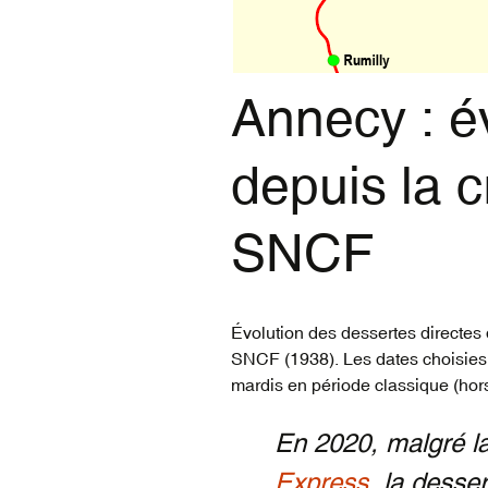
vidéos du réseau
voyageur (1835-2022)
Annecy : év
depuis la c
SNCF
Évolution des dessertes directes 
SNCF (1938). Les dates choisies 
mardis en période classique (hor
En 2020, malgré l
Express
, la desse