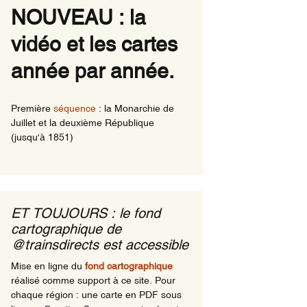
NOUVEAU : la
ns de nuits
vidéo et les cartes
rnationaux ayant une
le en Région comme
ine
année par année.
ns de nuit en
ions en 1981
Première
séquence
: la Monarchie de
Juillet et la deuxième République
(jusqu'à 1851)
ET TOUJOURS : le fond
cartographique de
@trainsdirects est accessible
Mise en ligne du
fond cartographique
réalisé comme support à ce site. Pour
chaque région : une carte en PDF sous