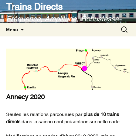
Aller
Trains Directs
au
Fréquence, Amplitude, Robustesse
contenu
Recherc
Menu
Annecy 2020
Seules les relations parcourues par
plus de 10 trains
directs
dans la saison sont présentées sur cette carte.
Modifications au service d’hiver 2019-2020, mis en