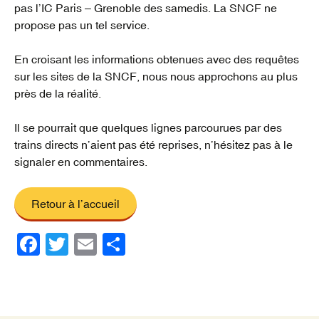
pas l’IC Paris – Grenoble des samedis. La SNCF ne
propose pas un tel service.
En croisant les informations obtenues avec des requêtes
sur les sites de la SNCF, nous nous approchons au plus
près de la réalité.
Il se pourrait que quelques lignes parcourues par des
trains directs n’aient pas été reprises, n’hésitez pas à le
signaler en commentaires.
Retour à l’accueil
F
T
E
P
a
wi
m
ar
c
tt
ail
ta
e
er
g