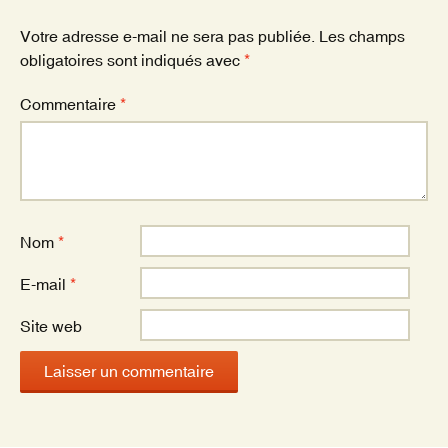
o
k
Votre adresse e-mail ne sera pas publiée.
Les champs
obligatoires sont indiqués avec
*
Commentaire
*
Nom
*
E-mail
*
Site web