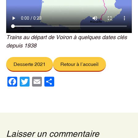
Trains au départ de Voiron à quelques dates clés
depuis 1938
Desserte 2021
Retour à l’accueil
F
T
E
P
a
wi
m
ar
c
tt
ail
ta
e
er
g
b
er
o
Laisser un commentaire