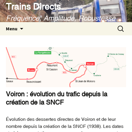
Aller
Trains Directs
au
Fréquence, Amplitude, Robustesse
contenu
Recherc
Menu
Voiron : évolution du trafic depuis la
création de la SNCF
Évolution des dessertes directes de Voiron et de leur
nombre depuis la création de la SNCF (1938). Les dates