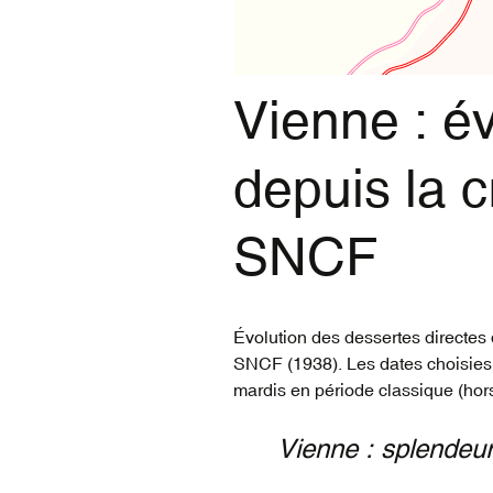
vidéos du réseau
voyageur (1835-2022)
Vienne : év
depuis la c
SNCF
Évolution des dessertes directes 
SNCF (1938). Les dates choisies 
mardis en période classique (hor
Vienne : splendeu