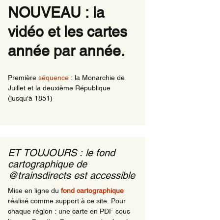
NOUVEAU : la
ns de nuits
vidéo et les cartes
rnationaux ayant une
le en Région comme
ine
année par année.
ns de nuit en
ions en 1981
Première
séquence
: la Monarchie de
Juillet et la deuxième République
(jusqu'à 1851)
ET TOUJOURS : le fond
cartographique de
@trainsdirects est accessible
Mise en ligne du
fond cartographique
réalisé comme support à ce site. Pour
chaque région : une carte en PDF sous