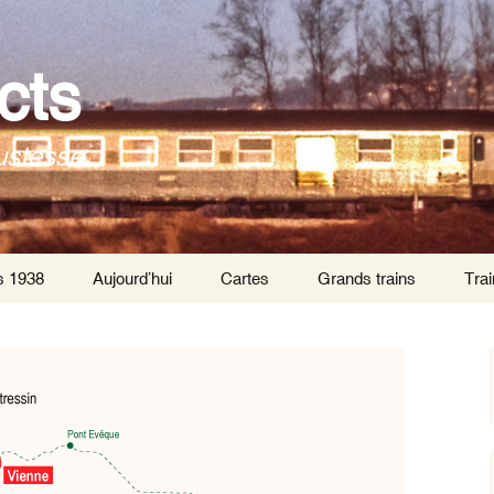
cts
ustesse
s 1938
Aujourd’hui
Cartes
Grands trains
Trai
Trai
Par
Trai
tra
Trai
inte
de P