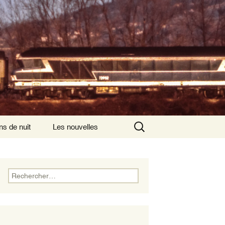
Rechercher :
ns de nuit
Les nouvelles
ns de nuit ayant
is comme origine
Rechercher :
ns de nuit
nsversaux
ns de nuits
rnationaux au départ
aris