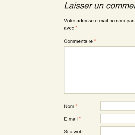
o
Laisser un commen
o
k
Votre adresse e-mail ne sera pas
avec
*
Commentaire
*
Nom
*
E-mail
*
Site web