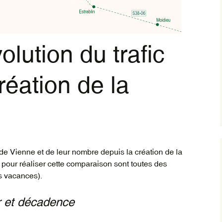
Trai
inte
vil
olution du trafic
orig
Trai
Rég
réation de la
de Vienne et de leur nombre depuis la création de la
pour réaliser cette comparaison sont toutes des
s vacances).
r et décadence