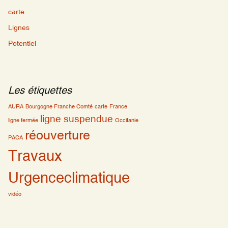
carte
Lignes
Potentiel
Les étiquettes
AURA
Bourgogne Franche Comté
carte
France
ligne suspendue
ligne fermée
Occitanie
réouverture
PACA
Travaux
Urgenceclimatique
vidéo