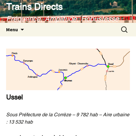
Aller
Trains Directs
au
Fréquence, Amplitude, Robustesse
contenu
Recherc
Menu
Ussel
Sous Préfecture de la Corrèze – 9 782 hab
– Aire urbaine
: 13 532 hab