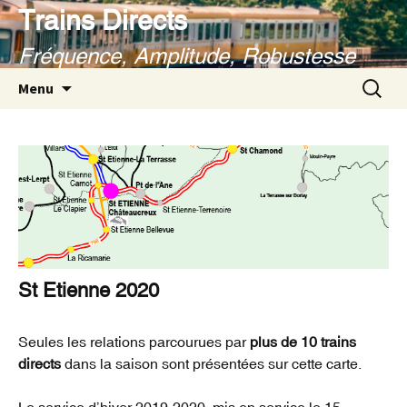
Aller
Trains Directs
au
Fréquence, Amplitude, Robustesse
contenu
Recherc
Menu
St Etienne 2020
Seules les relations parcourues par
plus de 10 trains
directs
dans la saison sont présentées sur cette carte.
Le service d’hiver 2019-2020, mis en service le 15