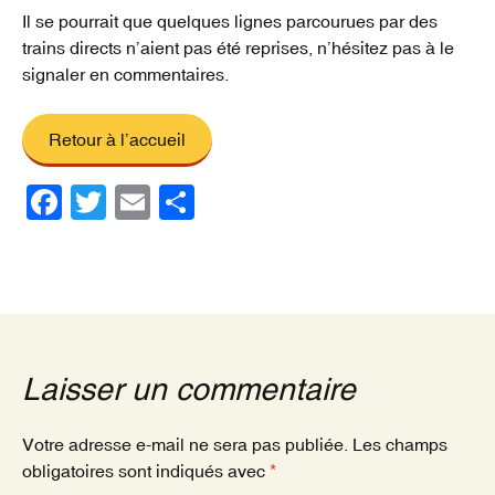
Il se pourrait que quelques lignes parcourues par des
trains directs n’aient pas été reprises, n’hésitez pas à le
signaler en commentaires.
Retour à l’accueil
F
T
E
P
a
wi
m
ar
c
tt
ail
ta
e
er
g
b
er
o
Laisser un commentaire
o
k
Votre adresse e-mail ne sera pas publiée.
Les champs
obligatoires sont indiqués avec
*