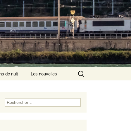
Rechercher :
ns de nuit
Les nouvelles
ns de nuit ayant
is comme origine
Rechercher :
ns de nuit
nsversaux
ns de nuits
rnationaux au départ
aris