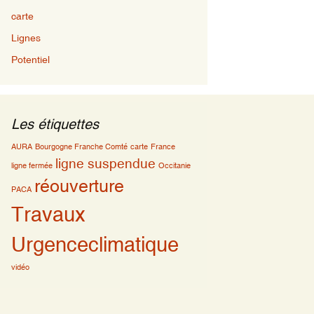
carte
Lignes
Potentiel
Les étiquettes
AURA
Bourgogne Franche Comté
carte
France
ligne suspendue
ligne fermée
Occitanie
réouverture
PACA
Travaux
Urgenceclimatique
vidéo