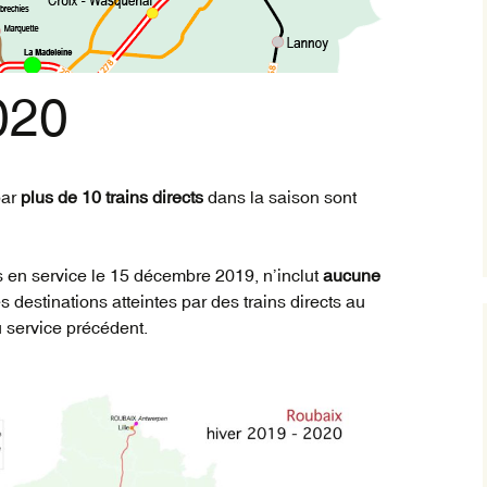
Trai
inte
vil
020
orig
Trai
Rég
par
plus de 10 trains directs
dans la saison sont
s en service le 15 décembre 2019, n’inclut
aucune
s destinations atteintes par des trains directs au
u service précédent.