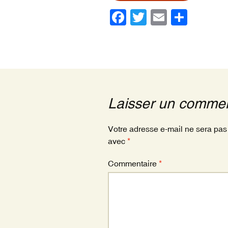
F
T
E
P
a
wi
m
ar
c
tt
ail
ta
e
er
g
b
er
o
Laisser un commen
o
k
Votre adresse e-mail ne sera pas
avec
*
Commentaire
*