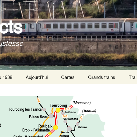
cts
ustesse
s 1938
Aujourd’hui
Cartes
Grands trains
Trai
Trai
Par
Trai
tra
Trai
inte
de P