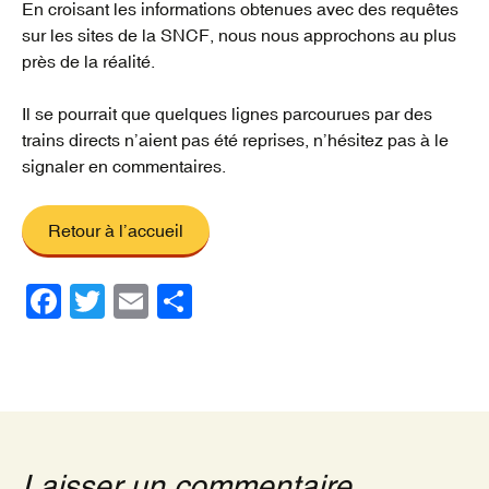
En croisant les informations obtenues avec des requêtes
sur les sites de la SNCF, nous nous approchons au plus
près de la réalité.
Il se pourrait que quelques lignes parcourues par des
trains directs n’aient pas été reprises, n’hésitez pas à le
signaler en commentaires.
Retour à l’accueil
F
T
E
P
a
wi
m
ar
c
tt
ail
ta
e
er
g
b
er
o
Laisser un commentaire