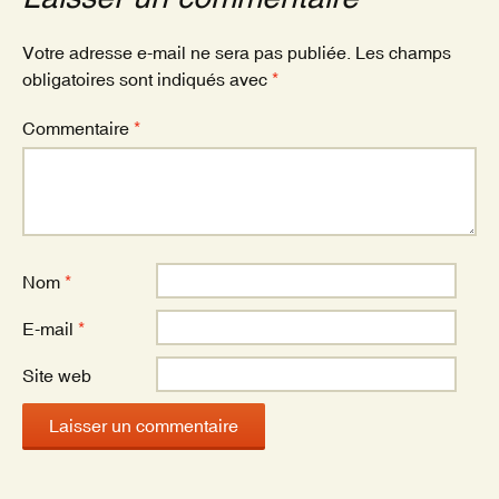
o
k
Votre adresse e-mail ne sera pas publiée.
Les champs
obligatoires sont indiqués avec
*
Commentaire
*
Nom
*
E-mail
*
Site web