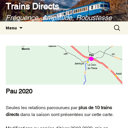
Aller
Trains Directs
au
Fréquence, Amplitude, Robustesse
contenu
Recherc
Menu
Pau 2020
Seules les relations parcourues par
plus de 10 trains
directs
dans la saison sont présentées sur cette carte.
Modifications au service d’hiver 2019-2020, mis en