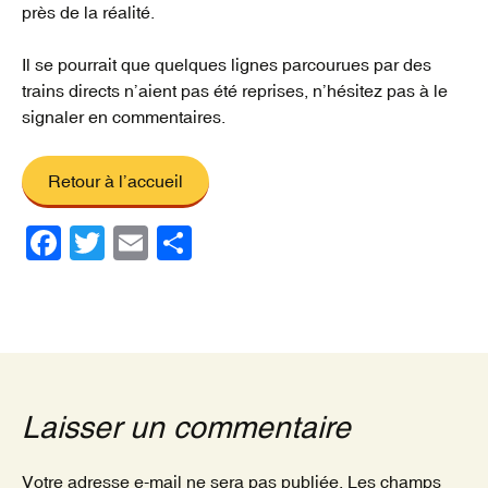
près de la réalité.
Il se pourrait que quelques lignes parcourues par des
trains directs n’aient pas été reprises, n’hésitez pas à le
signaler en commentaires.
Retour à l’accueil
F
T
E
P
a
wi
m
ar
c
tt
ail
ta
e
er
g
b
er
o
Laisser un commentaire
o
k
Votre adresse e-mail ne sera pas publiée.
Les champs