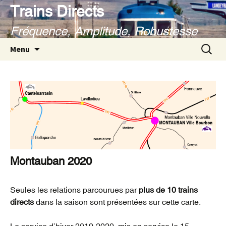
Aller
Trains Directs
au
Fréquence, Amplitude, Robustesse
contenu
Recherc
Menu
Montauban 2020
Seules les relations parcourues par
plus de 10 trains
directs
dans la saison sont présentées sur cette carte.
Le service d’hiver 2019-2020, mis en service le 15