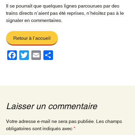
Il se pourrait que quelques lignes parcourues par des
trains directs n’aient pas été reprises, n’hésitez pas à le
signaler en commentaires.
Retour à l’accueil
F
T
E
P
a
wi
m
ar
c
tt
ail
ta
e
er
g
b
er
o
Laisser un commentaire
o
k
Votre adresse e-mail ne sera pas publiée.
Les champs
obligatoires sont indiqués avec
*