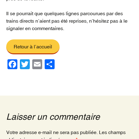
Il se pourrait que quelques lignes parcourues par des
trains directs n’aient pas été reprises, n’hésitez pas à le
signaler en commentaires.
Retour à l’accueil
F
T
E
P
a
wi
m
ar
c
tt
ail
ta
e
er
g
b
er
o
Laisser un commentaire
o
k
Votre adresse e-mail ne sera pas publiée.
Les champs