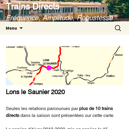
Aller
Trains Directs
au
Fréquence, Amplitude, Robustesse
contenu
Recherc
Menu
Lons le Saunier 2020
Seules les relations parcourues par
plus de 10 trains
directs
dans la saison sont présentées sur cette carte.
Le service d’hiver 2019-2020, mis en service le 15