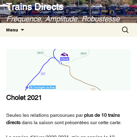
Aller
Trains Directs
au
Fréquence, Amplitude, Robustesse
contenu
Recherc
Menu
Cholet 2021
Seules les relations parcourues par
plus de 10 trains
directs
dans la saison sont présentées sur cette carte.
Le service d’hiver 2020-2021, mis en service le 13