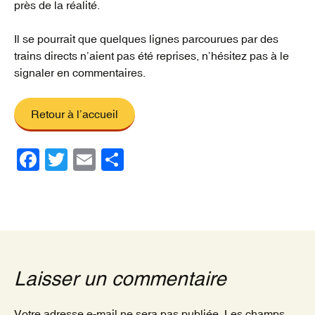
près de la réalité.
Il se pourrait que quelques lignes parcourues par des
trains directs n’aient pas été reprises, n’hésitez pas à le
signaler en commentaires.
Retour à l’accueil
F
T
E
P
a
wi
m
ar
c
tt
ail
ta
e
er
g
b
er
o
Laisser un commentaire
o
Votre adresse e-mail ne sera pas publiée.
Les champs