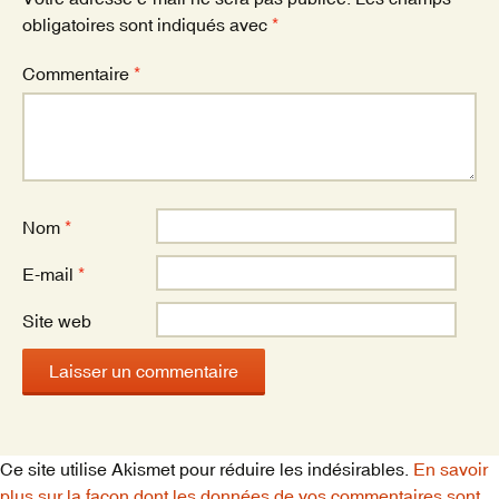
k
obligatoires sont indiqués avec
*
Commentaire
*
Nom
*
E-mail
*
Site web
Ce site utilise Akismet pour réduire les indésirables.
En savoir
plus sur la façon dont les données de vos commentaires sont