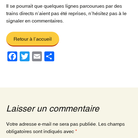
Il se pourrait que quelques lignes parcourues par des
trains directs n’aient pas été reprises, n’hésitez pas à le
signaler en commentaires.
Retour à l’accueil
F
T
E
P
a
wi
m
ar
c
tt
ail
ta
e
er
g
b
er
o
Laisser un commentaire
o
k
Votre adresse e-mail ne sera pas publiée.
Les champs
obligatoires sont indiqués avec
*