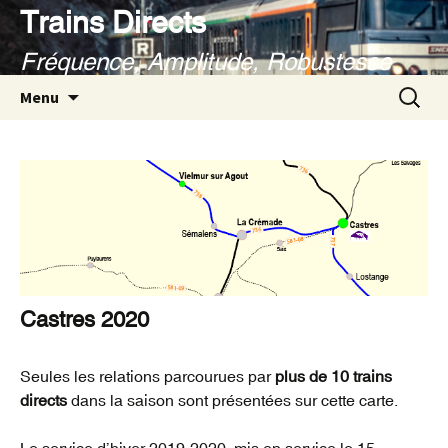
Aller
Trains Directs
au
Fréquence, Amplitude, Robustesse
contenu
Recherc
Menu
Castres 2020
Seules les relations parcourues par
plus de 10 trains
directs
dans la saison sont présentées sur cette carte.
Le service d’hiver 2019-2020, mis en service le 15