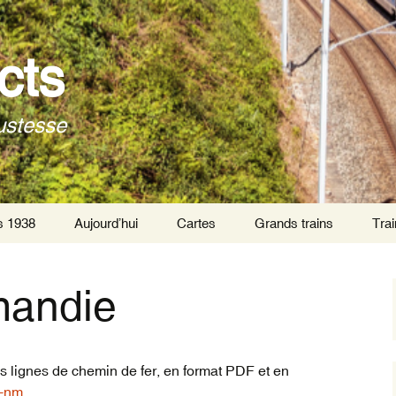
cts
ustesse
s 1938
Aujourd’hui
Cartes
Grands trains
Trai
Trai
Par
mandie
Trai
tra
Trai
es lignes de chemin de fer, en format PDF et en
inte
c-nm
.
de P