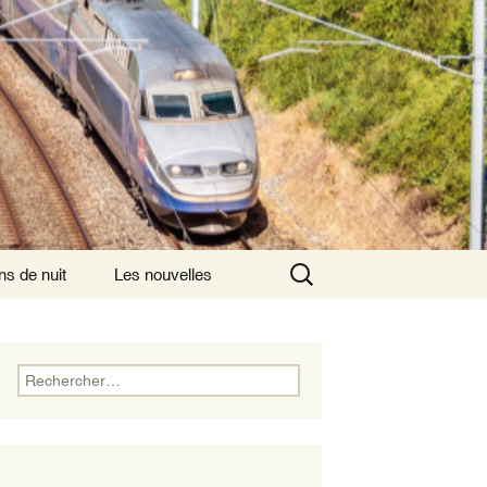
Rechercher :
ns de nuit
Les nouvelles
ns de nuit ayant
is comme origine
Rechercher :
ns de nuit
nsversaux
ns de nuits
rnationaux au départ
aris