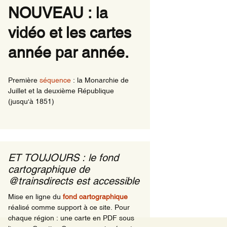
NOUVEAU : la
ns de nuits
vidéo et les cartes
rnationaux ayant une
le en Région comme
ine
année par année.
ns de nuit en
ions en 1981
Première
séquence
: la Monarchie de
Juillet et la deuxième République
(jusqu'à 1851)
ET TOUJOURS : le fond
cartographique de
@trainsdirects est accessible
Mise en ligne du
fond cartographique
réalisé comme support à ce site. Pour
chaque région : une carte en PDF sous