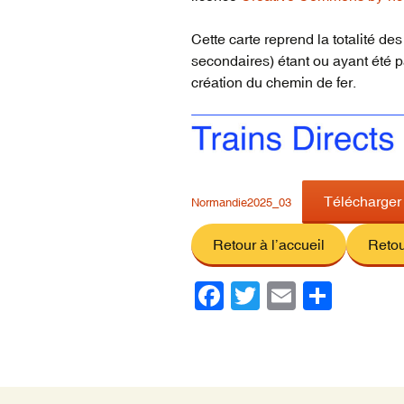
vidéos du réseau
voyageur (1835-2022)
Cette carte reprend la totalité des
secondaires) étant ou ayant été 
création du chemin de fer.
Télécharger
Normandie2025_03
Retour à l’accueil
Retou
F
T
E
P
a
wi
m
ar
c
tt
ail
ta
e
er
g