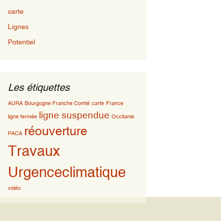
carte
Lignes
Potentiel
Les étiquettes
AURA
Bourgogne Franche Comté
carte
France
ligne suspendue
ligne fermée
Occitanie
réouverture
PACA
Travaux
Urgenceclimatique
vidéo