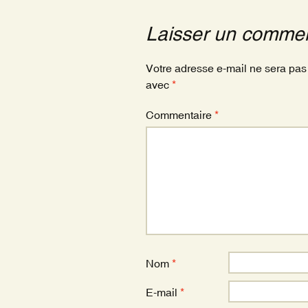
b
er
o
Laisser un commen
o
k
Votre adresse e-mail ne sera pas
avec
*
Commentaire
*
Nom
*
E-mail
*