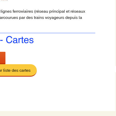
 lignes ferroviaires (réseau principal et réseaux
Trai
inte
parcourues par des trains voyageurs depuis la
vil
orig
Trai
Rég
r liste des cartes