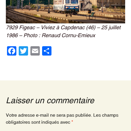
7929 Figeac – Viviez à Capdenac (46) – 25 juillet
1986 – Photo : Renaud Cornu-Emieux
F
T
E
P
a
wi
m
ar
c
tt
ail
ta
e
er
g
b
er
o
Laisser un commentaire
o
k
Votre adresse e-mail ne sera pas publiée.
Les champs
obligatoires sont indiqués avec
*