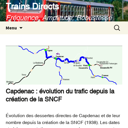
Aller
Trains Directs
au
Fréquence, Amplitude, Robustesse
contenu
Recherc
Menu
Capdenac : évolution du trafic depuis la
création de la SNCF
Évolution des dessertes directes de Capdenac et de leur
nombre depuis la création de la SNCF (1938). Les dates