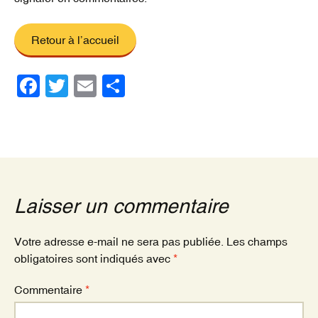
Retour à l’accueil
F
T
E
P
a
wi
m
ar
c
tt
ail
ta
e
er
g
b
er
o
Laisser un commentaire
o
k
Votre adresse e-mail ne sera pas publiée.
Les champs
obligatoires sont indiqués avec
*
Commentaire
*