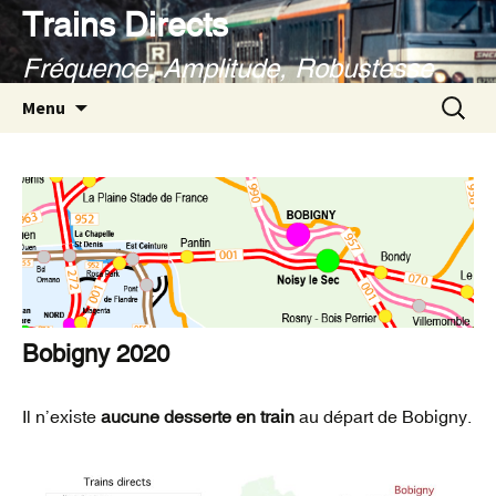
Aller
Trains Directs
au
Fréquence, Amplitude, Robustesse
contenu
Recherc
Menu
Bobigny 2020
Il n’existe
aucune desserte en train
au départ de Bobigny.