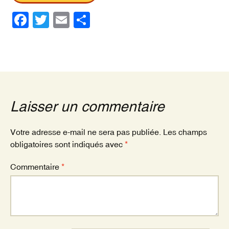
F
T
E
P
a
wi
m
ar
c
tt
ail
ta
e
er
g
b
er
o
Laisser un commentaire
o
k
Votre adresse e-mail ne sera pas publiée.
Les champs
obligatoires sont indiqués avec
*
Commentaire
*