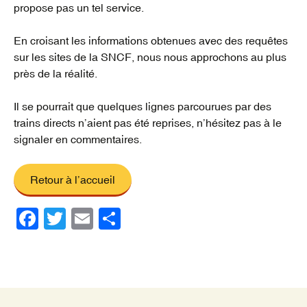
propose pas un tel service.
En croisant les informations obtenues avec des requêtes
sur les sites de la SNCF, nous nous approchons au plus
près de la réalité.
Il se pourrait que quelques lignes parcourues par des
trains directs n’aient pas été reprises, n’hésitez pas à le
signaler en commentaires.
Retour à l’accueil
F
T
E
P
a
wi
m
ar
c
tt
ail
ta
e
er
g
b
er