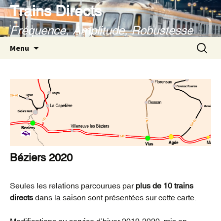
Aller
Trains Directs
au
Fréquence, Amplitude, Robustesse
contenu
Recherc
Menu
Béziers 2020
Seules les relations parcourues par
plus de 10 trains
directs
dans la saison sont présentées sur cette carte.
Modifications au service d’hiver 2019-2020, mis en