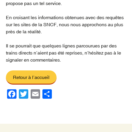
propose pas un tel service.
En croisant les informations obtenues avec des requêtes
sur les sites de la SNCF, nous nous approchons au plus
près de la réalité.
Il se pourrait que quelques lignes parcourues par des
trains directs n’aient pas été reprises, n’hésitez pas à le
signaler en commentaires.
Retour à l’accueil
F
T
E
P
a
wi
m
ar
c
tt
ail
ta
e
er
g
b
er