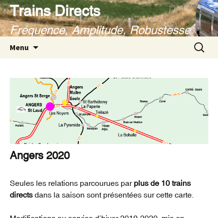
Aller
Trains Directs
au
Fréquence, Amplitude, Robustesse
contenu
Recherc
Menu
Angers 2020
Seules les relations parcourues par
plus de 10 trains
directs
dans la saison sont présentées sur cette carte.
Modifications au service d’hiver 2019-2020, mis en