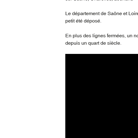
vidéos du réseau
voyageur (1835-2022)
Le département de Saône et Loire d
petit été déposé.
En plus des lignes fermées, un no
depuis un quart de siècle.