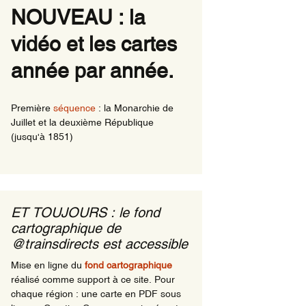
NOUVEAU : la
ns de nuits
vidéo et les cartes
rnationaux ayant une
le en Région comme
ine
année par année.
ns de nuit en
ions en 1981
Première
séquence
: la Monarchie de
Juillet et la deuxième République
(jusqu'à 1851)
ET TOUJOURS : le fond
cartographique de
@trainsdirects est accessible
Mise en ligne du
fond cartographique
réalisé comme support à ce site. Pour
chaque région : une carte en PDF sous