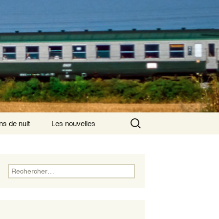
Rechercher :
ns de nuit
Les nouvelles
ns de nuit ayant
is comme origine
Rechercher :
ns de nuit
nsversaux
ns de nuits
rnationaux au départ
aris