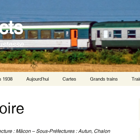
cts
ustesse
s 1938
Aujourd’hui
Cartes
Grands trains
Trai
Trai
Par
oire
Trai
tra
Trai
fecture : Mâcon – Sous-Préfectures : Autun, Chalon
inte
de P