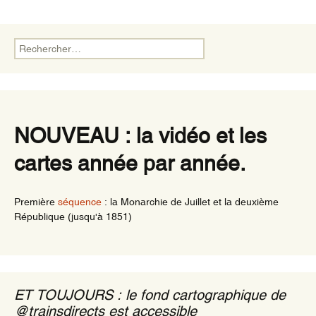
e
er
g
b
er
o
Rechercher :
o
k
NOUVEAU : la vidéo et les
cartes année par année.
Première
séquence
: la Monarchie de Juillet et la deuxième
République (jusqu'à 1851)
ET TOUJOURS : le fond cartographique de
@trainsdirects est accessible