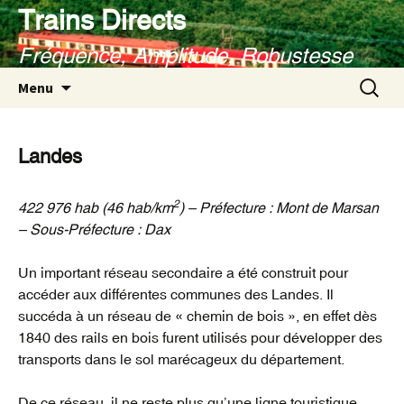
Aller
Trains Directs
au
Fréquence, Amplitude, Robustesse
contenu
Recherc
Menu
Landes
2
422 976 hab (46 hab/km
) – Préfecture : Mont de Marsan
– Sous-Préfecture : Dax
Un important réseau secondaire a été construit pour
accéder aux différentes communes des Landes. Il
succéda à un réseau de « chemin de bois », en effet dès
1840 des rails en bois furent utilisés pour développer des
transports dans le sol marécageux du département.
De ce réseau, il ne reste plus qu’une ligne touristique