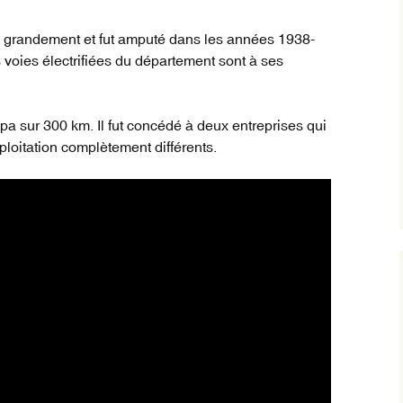
a grandement et fut amputé dans les années 1938-
Trai
inte
s voies électrifiées du département sont à ses
vil
orig
Trai
a sur 300 km. Il fut concédé à deux entreprises qui
Rég
loitation complètement différents.