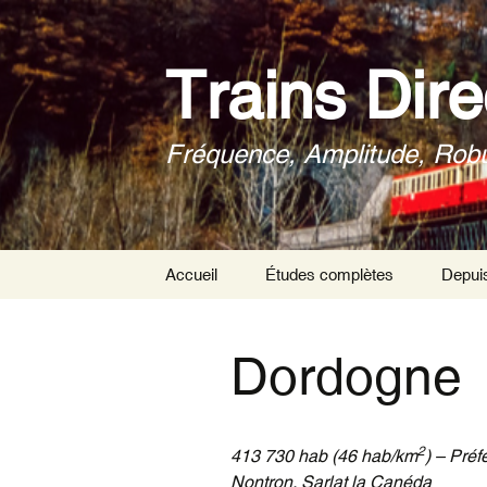
Aller
au
contenu
Trains Dire
Fréquence, Amplitude, Rob
Accueil
Études complètes
Depui
A propos
Trains directs : Études
complètes ville par ville
Dordogne
Biblio
Trains directs : Études
complètes par
département
2
413 730 hab (46 hab/km
) – Préf
Trains Directs : les
Nontron, Sarlat la Canéda
cartes globales et les