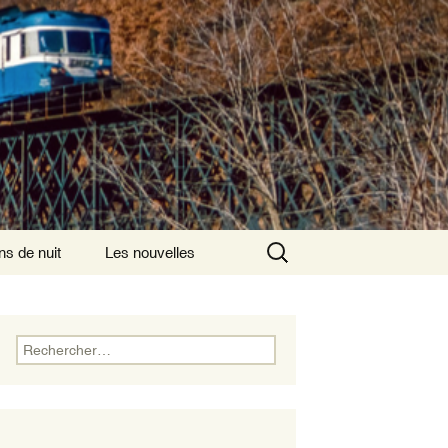
Rechercher :
ns de nuit
Les nouvelles
ns de nuit ayant
is comme origine
Rechercher :
ns de nuit
nsversaux
ns de nuits
rnationaux au départ
aris