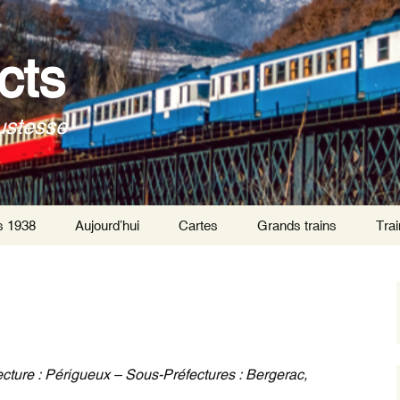
cts
ustesse
s 1938
Aujourd’hui
Cartes
Grands trains
Trai
Trai
Par
Trai
tra
Trai
ecture : Périgueux – Sous-Préfectures : Bergerac,
inte
de P