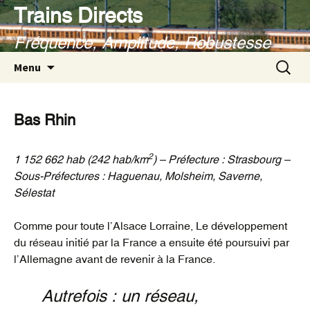
Aller
Trains Directs
au
Fréquence, Amplitude, Robustesse
contenu
Recherc
Menu
Bas Rhin
2
1 152 662 hab (242 hab/km
) – Préfecture : Strasbourg –
Sous-Préfectures : Haguenau, Molsheim, Saverne,
Sélestat
Comme pour toute l’Alsace Lorraine, Le développement
du réseau initié par la France a ensuite été poursuivi par
l’Allemagne avant de revenir à la France.
Autrefois : un réseau,