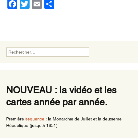
F
T
E
P
a
wi
m
ar
c
tt
ail
ta
e
er
g
b
er
o
Rechercher :
o
k
NOUVEAU : la vidéo et les
cartes année par année.
Première
séquence
: la Monarchie de Juillet et la deuxième
République (jusqu'à 1851)